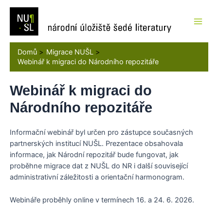
Přeskočit
na
obsah
Main
Men
Domů
Migrace NUŠL
Webinář k migraci do Národního repozitáře
Webinář k migraci do
Národního repozitáře
Informační webinář byl určen pro zástupce současných
partnerských institucí NUŠL. Prezentace obsahovala
informace, jak Národní repozitář bude fungovat, jak
proběhne migrace dat z NUŠL do NR i další související
administrativní záležitosti a orientační harmonogram.
Webináře proběhly online v termínech 16. a 24. 6. 2026.