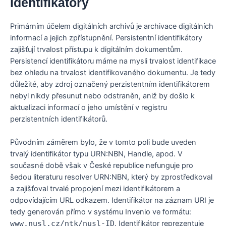
Identifikátory
Primárním účelem digitálních archivů je archivace digitálních
informací a jejich zpřístupnění. Persistentní identifikátory
zajišťují trvalost přístupu k digitálním dokumentům.
Persistencí identifikátoru máme na mysli trvalost identifikace
bez ohledu na trvalost identifikovaného dokumentu. Je tedy
důležité, aby zdroj označený perzistentním identifikátorem
nebyl nikdy přesunut nebo odstraněn, aniž by došlo k
aktualizaci informací o jeho umístění v registru
perzistentních identifikátorů.
Původním záměrem bylo, že v tomto poli bude uveden
trvalý identifikátor typu URN:NBN, Handle, apod. V
současné době však v České republice nefunguje pro
šedou literaturu resolver URN:NBN, který by zprostředkoval
a zajišťoval trvalé propojení mezi identifikátorem a
odpovídajícím URL odkazem. Identifikátor na záznam URI je
tedy generován přímo v systému Invenio ve formátu:
www.nusl.cz/ntk/nusl-ID
. Identifikátor reprezentuje