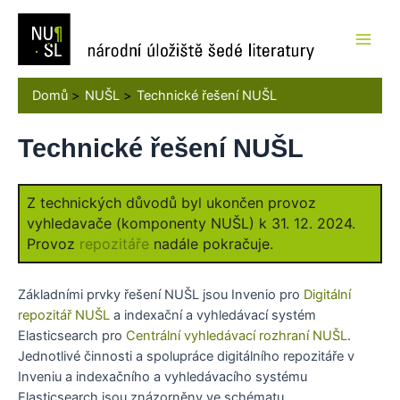
Přeskočit
na
obsah
Main
Men
Domů
NUŠL
Technické řešení NUŠL
Technické řešení NUŠL
Z technických důvodů byl ukončen provoz
vyhledavače (komponenty NUŠL) k 31. 12. 2024.
Provoz
repozitáře
nadále pokračuje.
Základními prvky řešení NUŠL jsou Invenio pro
Digitální
repozitář NUŠL
a indexační a vyhledávací systém
Elasticsearch pro
Centrální vyhledávací rozhraní NUŠL
.
Jednotlivé činnosti a spolupráce digitálního repozitáře v
Inveniu a indexačního a vyhledávacího systému
Elasticsearch jsou znázorněny ve schématu.