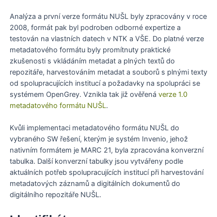
Analýza a první verze formátu NUŠL byly zpracovány v roce
2008, formát pak byl podroben odborné expertize a
testován na vlastních datech v NTK a VŠE. Do platné verze
metadatového formátu byly promítnuty praktické
zkušenosti s vkládáním metadat a plných textů do
repozitáře, harvestováním metadat a souborů s plnými texty
od spolupracujících institucí a požadavky na spolupráci se
systémem OpenGrey. Vznikla tak již ověřená
verze 1.0
metadatového formátu NUŠL
.
Kvůli implementaci metadatového formátu NUŠL do
vybraného SW řešení, kterým je systém Invenio, jehož
nativním formátem je MARC 21, byla zpracována konverzní
tabulka. Další konverzní tabulky jsou vytvářeny podle
aktuálních potřeb spolupracujících institucí při harvestování
metadatových záznamů a digitálních dokumentů do
digitálního repozitáře NUŠL.